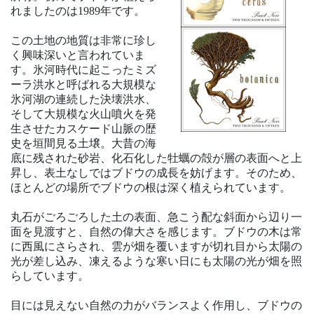
れましたのは1989年です。
この土地の地質は非常に珍し
く興味深いと言われていま
す。氷河時代に起こったミズ
ーラ洪水と呼ばれる大規模な
氷河湖の連続した決壊洪水、
そして大規模な火山噴火を発
生させたカスケード山脈の歴
史を垣間見る土壌。大昔の海
底に残された砂岩、化石化した牡蠣の殻が層の表面へと上
昇し、表土なしではブドウの成長を妨げます。そのため、
ほとんどの場所でブドウの根は深く植えられています。
丸石がごろごろした土の表面、急こう配な斜面から辺り一
面を見渡すと、自然の偉大さを感じます。ブドウの木は常
に西風にさらされ、雲が畑を覆いますが切れ目から太陽の
光が差し込み、凍えるような寒い日にも太陽の光が畑を照
らしています。
目には見えない自然の力がバランスよく作用し、ブドウの