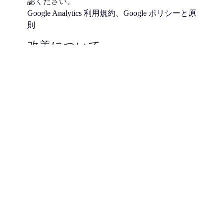
認ください。
Google Analytics 利用規約
、
Google ポリシーと原
則
改善について
当社は、お客さまの個人情報の取扱いに関する法
令等を遵守するとともに、本ポリシーを適宜見直
し、改善を図ってまいります。従って、本ポリシ
ーが予告無しに変更されることがありますことを
予めご了承ください。
免責について
本サイトのご利用に当たり、お客さまにID及びパ
スワードをご登録いただいている場合には、これ
らの管理に十分ご注意ください。これらの不正使
用については、当社は一切の責任を負いません。
また、お客さまが虚偽の事実又は他人の情報をご
登録された場合等には、当社は当該IDおよびパス
ワードのご利用を停止することがありますので予